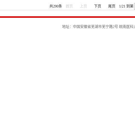
共290条
首页
上页
下页
尾页
1/21
到第
地址：中国安徽省芜湖市芜宁路2号 皖南医科大学离退