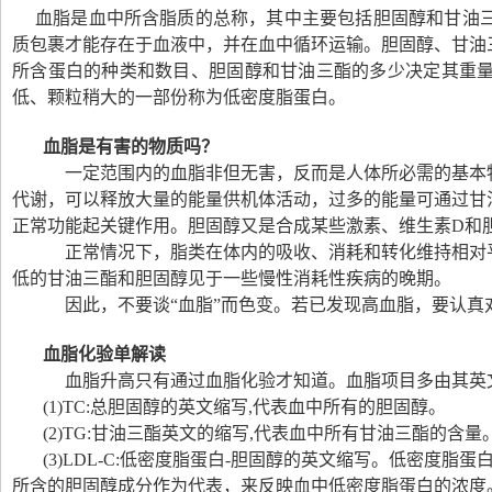
血脂是血中所含脂质的总称，其中主要包括胆固醇和甘油三
质包裹才能存在于血液中，并在血中循环运输。胆固醇、甘油
所含蛋白的种类和数目、胆固醇和甘油三酯的多少决定其重
低、颗粒稍大的一部份称为低密度脂蛋白。
血脂是有害的物质吗？
一定范围内的血脂非但无害，反而是人体所必需的基本物
代谢，可以释放大量的能量供机体活动，过多的能量可通过甘
正常功能起关键作用。胆固醇又是合成某些激素、维生素
D
和
正常情况下，脂类在体内的吸收、消耗和转化维持相对平
低的甘油三酯和胆固醇见于一些慢性消耗性疾病的晚期。
因此，不要谈“血脂”而色变。若已发现高血脂，要认真
血脂化验单解读
血脂升高只有通过血脂化验才知道。血脂项目多由其英
(1)TC:
总胆固醇的英文缩写
,
代表血中所有的胆固醇。
(2)TG:
甘油三酯英文的缩写
,
代表血中所有甘油三酯的含量
(3)LDL-C:
低密度脂蛋白
-
胆固醇的英文缩写。低密度脂蛋
所含的胆固醇成分作为代表，来反映血中低密度脂蛋白的浓度