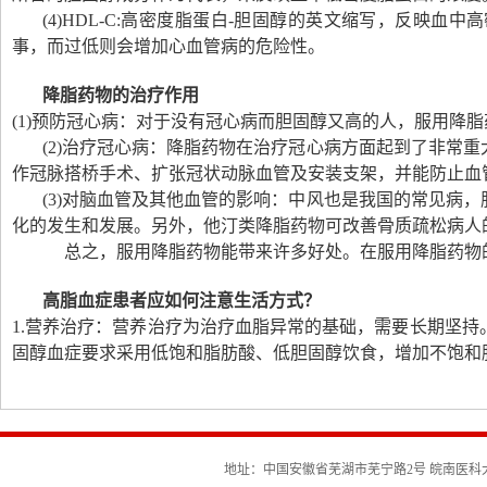
(4)HDL-C:
高密度脂蛋白
-
胆固醇的英文缩写，反映血中高
事，而过低则会增加心血管病的危险性。
降脂药物的治疗作用
(1)
预防冠心病：对于没有冠心病而胆固醇又高的人，服用降脂
(2)
治疗冠心病：降脂药物在治疗冠心病方面起到了非常重
作冠脉搭桥手术、扩张冠状动脉血管及安装支架，并能防止血
(3)
对脑血管及其他血管的影响：中风也是我国的常见病，
化的发生和发展。另外，他汀类降脂药物可改善骨质疏松病人
总之，服用降脂药物能带来许多好处。在服用降脂药物
高脂血症患者应如何注意生活方式？
1.
营养治疗：营养治疗为治疗血脂异常的基础，需要长期坚持
固醇血症要求采用低饱和脂肪酸、低胆固醇饮食，增加不饱和
地址：中国安徽省芜湖市芜宁路2号 皖南医科大学离退